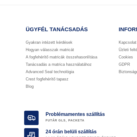
ÜGYFÉL TANÁCSADÁS
INFOR
Gyakran intézett kérdések
Kapcsolat
Hogyan válasszak matricát
Üzleti felt
A fogfehérítő matricák összehasonlítása
Cookies
Tanácsadás a matrica használatához
GDPR
Advanced Seal technológia
Biztonságo
Crest fogfehérítő tapasz
Blog
Problémamentes szállítás
FUTÁR GLS, PACKETA
24 órán belüli szállítás