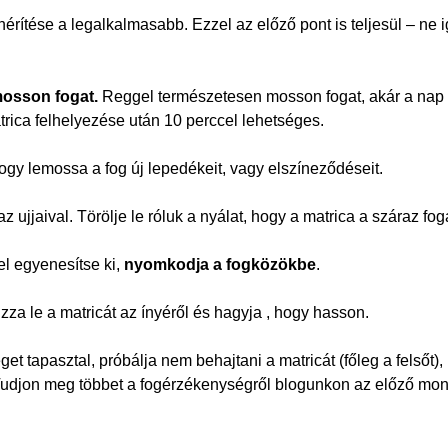
ehérítése a legalkalmasabb. Ezzel az előző pont is teljesül – ne 
mosson fogat.
Reggel természetesen mosson fogat, akár a nap f
trica felhelyezése után 10 perccel lehetséges.
hogy lemossa a fog új lepedékeit, vagy elszíneződéseit.
z ujjaival. Törölje le róluk a nyálat, hogy a matrica a száraz fog
l egyenesítse ki,
nyomkodja a fogközökbe
.
zza le a matricát az ínyéről és hagyja , hogy hasson.
t tapasztal, próbálja nem behajtani a matricát (főleg a felsőt), 
. Tudjon meg többet a fogérzékenységről blogunkon az előző mond