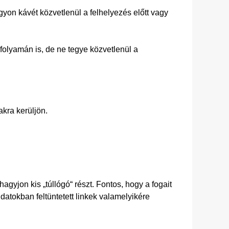
igyon kávét közvetlenül a felhelyezés előtt vagy
olyamán is, de ne tegye közvetlenül a
akra kerüljön.
hagyjon kis „túllógó“ részt. Fontos, hogy a fogait
atokban feltüntetett linkek valamelyikére