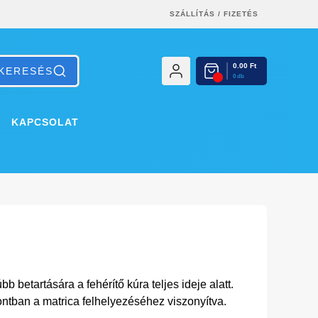
SZÁLLÍTÁS
/
FIZETÉS
0.00 Ft
0 db
KAPCSOLAT
b betartására a fehérítő kúra teljes ideje alatt.
ontban a matrica felhelyezéséhez viszonyítva.