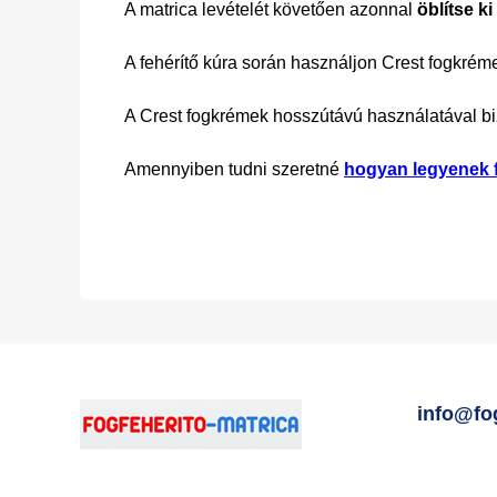
A matrica levételét követően azonnal
öblítse ki
A fehérítő kúra során használjon Crest fogkrémek
A Crest fogkrémek hosszútávú használatával bi
Amennyiben tudni szeretné
hogyan legyenek f
info@fo