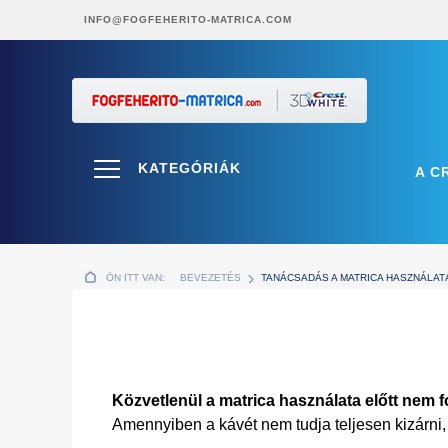
INFO@FOGFEHERITO-MATRICA.COM
KATEGÓRIÁK
A C
ÖN ITT VAN:
BEVEZETÉS
TANÁCSADÁS A MATRICA HASZNÁLA
Közvetlenül a matrica használata előtt nem 
Amennyiben a kávét nem tudja teljesen kizárni,