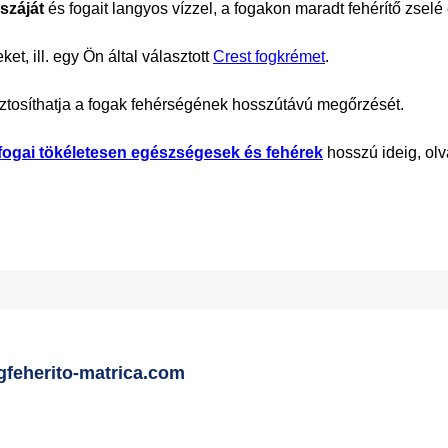
 száját
és fogait langyos vízzel, a fogakon maradt fehérítő zselé 
et, ill. egy Ön által választott
Crest fogkrémet
.
ztosíthatja a fogak fehérségének hosszútávú megőrzését.
ogai tökéletesen egészségesek és fehérek
hosszú ideig, ol
gfeherito-matrica.com