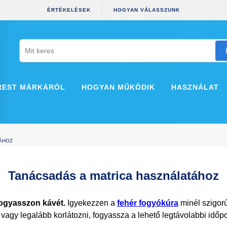
ÉRTÉKELÉSEK
HOGYAN VÁLASSZUNK
REST MÁRKÁRÓL
HOGYAN MŰKÖDIK
HASZNÁLAT
TÁHOZ
Tanácsadás a matrica használatához
fogyasszon kávét.
Igyekezzen a
fehér fogyókúra
minél szigorúb
 vagy legalább korlátozni, fogyassza a lehető legtávolabbi időp