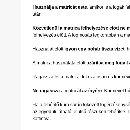
Használja a matricát este
, amikor is a fogak f
után.
Közvetlenül a matrica felhelyezése előtt ne 
felhelyezés előtt. A fogmosás legkorábban a ma
Használat előtt
igyon egy pohár tiszta vizet
, 
A matrica használata előtt
szárítsa meg fogait
a
Ragassza fel a matricát fokozatosan és körméve
Ne ragassza
a matricát
az ínyére
. Körmével hú
Ha a fehérítő kúra során fokozott fogérzékenysége
az egyedüli látható, elülső részükön fehérítse
kattintva.