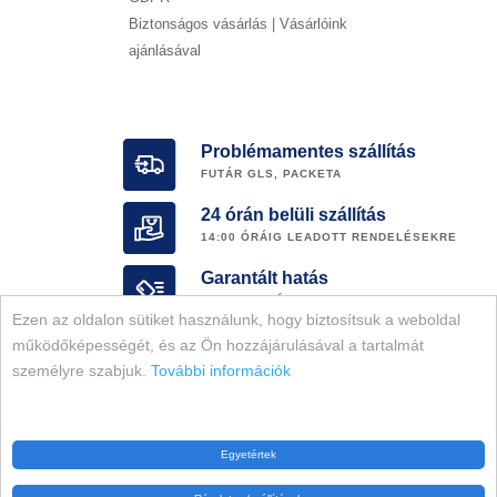
Biztonságos vásárlás | Vásárlóink
ajánlásával
Problémamentes szállítás
FUTÁR GLS, PACKETA
24 órán belüli szállítás
14:00 ÓRÁIG LEADOTT RENDELÉSEKRE
Garantált hatás
MEGBIZHATÓ E-SHOP
Ezen az oldalon sütiket használunk, hogy biztosítsuk a weboldal
EREDETISÉG garancia
működőképességét, és az Ön hozzájárulásával a tartalmát
TELJES MÁRKAKÍNÁLAT
személyre szabjuk.
További információk
Valamennyi jog fenntartva. Fogfeherito-matrica.com © 2026
Egyetértek