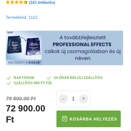
(
163
értékelés)
Termékkód: 1112
RAKTÁRON
24 ÓRÁN BELÜLI SZÁLLÍTÁS
SZÁLLÍTÁS 990 FT-TÓL
79 800.00 Ft
-
+
72 900.00
Ft