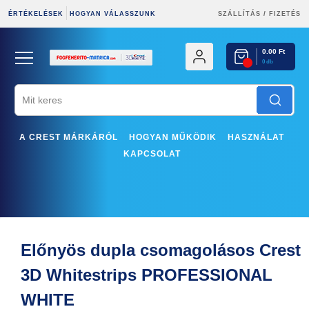
/
ÉRTÉKELÉSEK
HOGYAN VÁLASSZUNK
SZÁLLÍTÁS
FIZETÉS
0.00 Ft
0 db
A CREST MÁRKÁRÓL
HOGYAN MŰKÖDIK
HASZNÁLAT
KAPCSOLAT
Előnyös dupla csomagolásos Crest
3D Whitestrips PROFESSIONAL
WHITE