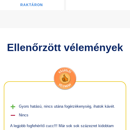
RAKTÁRON
Ellenőrzött vélemények
Gyors hatású, nincs utána fogèrzèkenysèg, ihatok kávét.
Nincs
A legjobb fogfehérítő cucc!!! Már sok sok százezret kidobtam